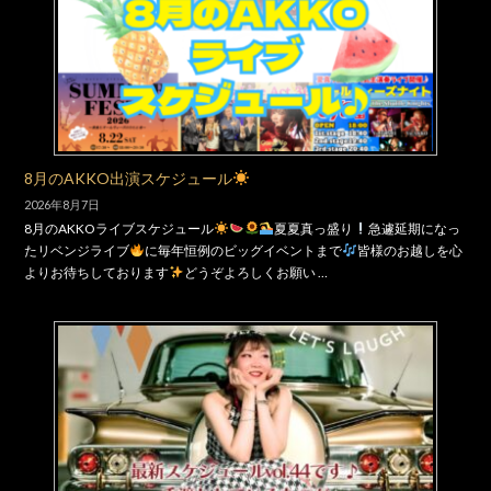
8月のAKKO出演スケジュール
2026年8月7日
8月のAKKOライブスケジュール
夏夏真っ盛り
急遽延期になっ
たリベンジライブ
に毎年恒例のビッグイベントまで
皆様のお越しを心
よりお待ちしております
どうぞよろしくお願い …