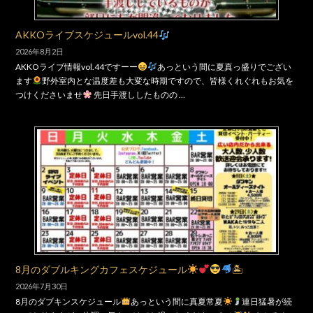
AKKOライブスケジュールvol.44
2026年8月2日
AKKOライブ情報vol.44ですーー
あっという間に夏真っ盛りでござい
ます
野外室内とな温度差も大変な時期ですので、皆様くれぐれもお気を
つけくださいませ
先日手渡ししたものの …
8月のダブルキングカフェスケジュール
🏝
2026年7月30日
8月のダブキンスケジュール
あっという間に真夏常夏
連日猛暑が続