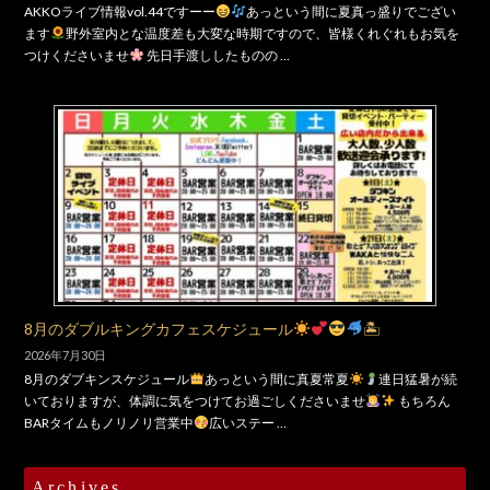
AKKOライブ情報vol.44ですーー
あっという間に夏真っ盛りでござい
ます
野外室内とな温度差も大変な時期ですので、皆様くれぐれもお気を
つけくださいませ
先日手渡ししたものの …
8月のダブルキングカフェスケジュール
🏝
2026年7月30日
8月のダブキンスケジュール
あっという間に真夏常夏
連日猛暑が続
いておりますが、体調に気をつけてお過ごしくださいませ
もちろん
BARタイムもノリノリ営業中
広いステー …
Archives