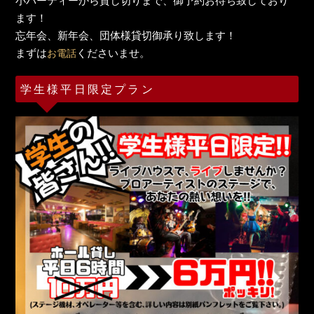
小パーティーから貸し切りまで、御予約お待ち致しており
ます！
忘年会、新年会、団体様貸切御承り致します！
まずは
くださいませ。
お電話
学生様平日限定プラン