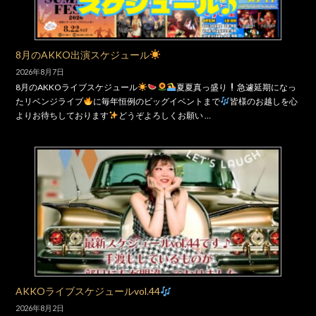
8月のAKKO出演スケジュール
2026年8月7日
8月のAKKOライブスケジュール
夏夏真っ盛り
急遽延期になっ
たリベンジライブ
に毎年恒例のビッグイベントまで
皆様のお越しを心
よりお待ちしております
どうぞよろしくお願い …
AKKOライブスケジュールvol.44
2026年8月2日