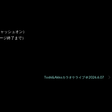
2026年6月27日 @
キャッシュオン）
6:00 PM
テージ終了まで）
Himeji
ダブルキングカフェ
Toshi&Akkoカラオケライブ＠2026.6.07