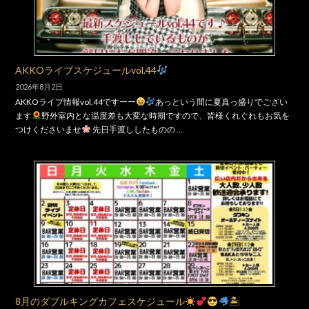
AKKOライブスケジュールvol.44
2026年8月2日
AKKOライブ情報vol.44ですーー
あっという間に夏真っ盛りでござい
ます
野外室内とな温度差も大変な時期ですので、皆様くれぐれもお気を
つけくださいませ
先日手渡ししたものの …
8月のダブルキングカフェスケジュール
🏝