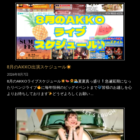
8月のAKKO出演スケジュール
2026年8月7日
8月のAKKOライブスケジュール
夏夏真っ盛り
急遽延期になっ
たリベンジライブ
に毎年恒例のビッグイベントまで
皆様のお越しを心
よりお待ちしております
どうぞよろしくお願い …