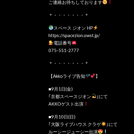
ご連絡お待ちしております
＊・・・・・・・＊
スペース ジオン HP
https://spacezion.owst.jp/
電話番号
075-551-2777
＊・・・・・・・＊
【Akkoライブ告知
】
■9月1日(金)
｢京都スペースジオン
｣にて
AKKOゲスト出演
■9月10日(日)
｢大阪ライブハウス クラゲ
｣にて
ルーシージューシー出演