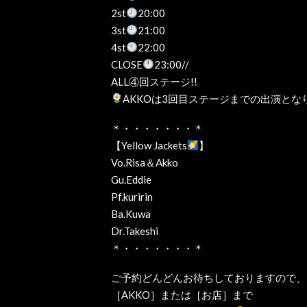
2st
20:00
3st
21:00
4st
22:00
CLOSE
23:00//
ALL④回ステージ!!
AKKOは3回目ステージまでの出演とな
＊・・・・・・・＊
【Yellow Jackets
】
Vo.Risa＆Akko
Gu.Eddie
Pf.kuririn
Ba.Kuwa
Dr.Takeshi
＊・・・・・・・＊
ご予約どんどんお待ちしておりますので、
［AKKO］または［お店］まで