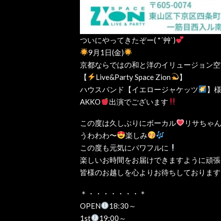
ついにやってきたぞー( *´艸`)
9月1日(金)
京都ならではの和と洋のイリュージョン空
【
Live&Party Space Zion
】
ハウスバンド【イエロージャケッツ
】
AKKO
出演でございます
この度は久しぶりにボーカル
リサちゃ
うわわわ〜
楽しみ
この度も元気にパワフルに
楽しいお時間をお届けできますように頑張
皆様のお越しを心よりお待ちしております
＊・・・・・・・＊
OPEN
18:30～
1st
19:00～