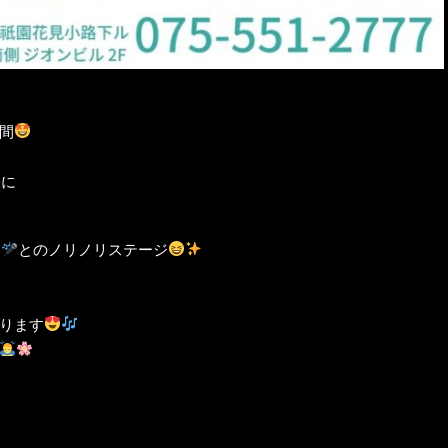
間
様に
ん
とのノリノリステージ
ります