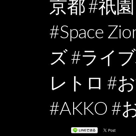
京都 #祇園 #
#Space 
ズ #ライブ
レトロ #
#AKKO 