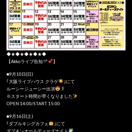
◆★◆★◆★◆★◆
【Akkoライブ告知
】
■9月10日(日)
｢大阪ライブハウス クラゲ
｣にて
ルーシージューシー出演
※スタート時間が早くなりました
OPEN 14:00/START 15:00
■9月16日(土)
｢ダブルキングカフェ
｣にて
ダブキンオールディーズナイト