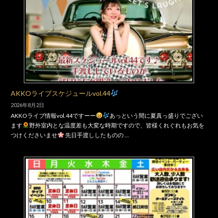
AKKOライブスケジュールvol.44
2026年8月2日
AKKOライブ情報vol.44ですーー
あっという間に夏真っ盛りでござい
ます
野外室内とな温度差も大変な時期ですので、皆様くれぐれもお気を
つけくださいませ
先日手渡ししたものの …