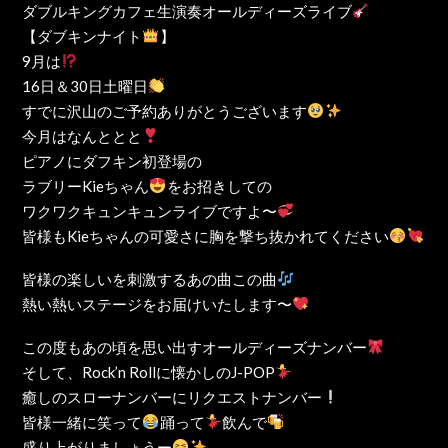
ダブルキングカフェ生演奏オールディーズライブ
【ダブキンナイト
】
9月は
16日＆30日土曜日
すでに沢山のご予約ありがとうございます
今月はなんととと
ピアノにダフキン初登場の
ラブリーKieちゃん
をお招きしての
ワクワクキュンキュンライブですよ〜
皆様もKieちゃんの可愛さに胸を撃ち抜かれてください
皆様の楽しいを刺激するあの曲この曲
熱い熱いステージをお届けいたします〜
この度もあの頃を思い出すオールディーズナンバー
そして、Rock’n Rollに懐かしのJ-POP
癒しのスローナンバーにリクエストナンバー
皆様一緒に笑って
踊って
飲んで
盛り上がりましょうー