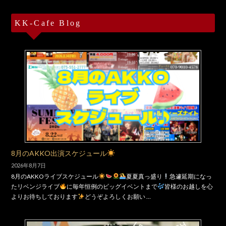
KK-Cafe Blog
8月のAKKO出演スケジュール
2026年8月7日
8月のAKKOライブスケジュール
夏夏真っ盛り
急遽延期になっ
たリベンジライブ
に毎年恒例のビッグイベントまで
皆様のお越しを心
よりお待ちしております
どうぞよろしくお願い …