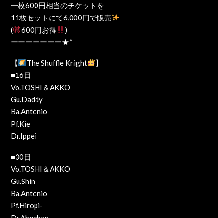
一枚600円相当のチケットを
11枚セットにて6,000円で販売
(
600円お得
)
ーーーーーーー★*
【
The Shuffle Knight
】
■16日
Vo.TOSHI＆AKKO
Gu.Daddy
Ba.Antonio
Pf.Kie
Dr.Ippei
■30日
Vo.TOSHI＆AKKO
Gu.Shin
Ba.Antonio
Pf.Hiropi-
Dr.Abochan