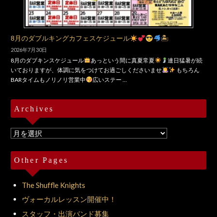
8月のダブルキングカフェスケジュール
🏝
2026年7月30日
8月のダブキンスケジュール
あっという間に真夏常夏
連日猛暑が続
いておりますが、体調に気をつけてお過ごしくださいませ
もちろん
BARタイムもノリノリ営業中
広いステー …
Archives
Archives
Other Pages
The Shuffle Knights
ヴォーカルレッスン開催中！
スタッフ・出演バンド募集