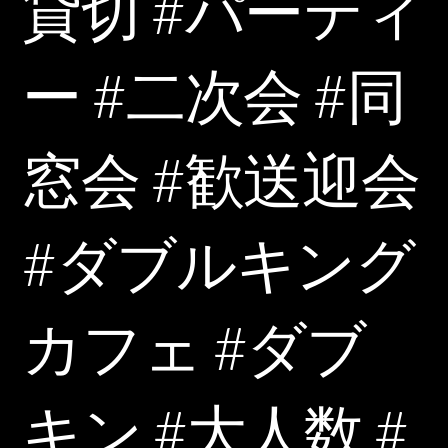
貸切 #パーティ
ー #二次会 #同
窓会 #歓送迎会
#ダブルキング
カフェ #ダブ
キン #大人数 #