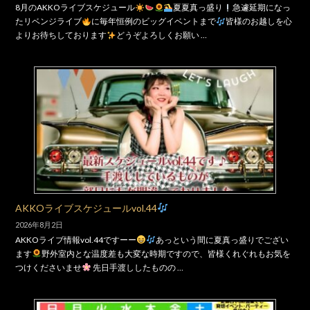
8月のAKKOライブスケジュール
夏夏真っ盛り
急遽延期になっ
たリベンジライブ
に毎年恒例のビッグイベントまで
皆様のお越しを心
よりお待ちしております
どうぞよろしくお願い …
AKKOライブスケジュールvol.44
2026年8月2日
AKKOライブ情報vol.44ですーー
あっという間に夏真っ盛りでござい
ます
野外室内とな温度差も大変な時期ですので、皆様くれぐれもお気を
つけくださいませ
先日手渡ししたものの …