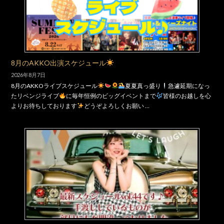
8月のAKKO出演スケジュール
2026年8月7日
8月のAKKOライブスケジュール
夏夏真っ盛り
急遽延期になっ
たリベンジライブ
に毎年恒例のビッグイベントまで
皆様のお越しを心
よりお待ちしております
どうぞよろしくお願い …