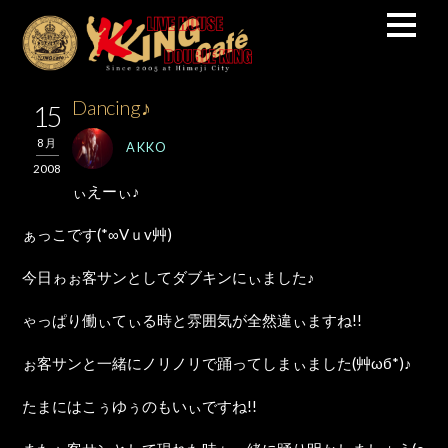
Dancing♪
15
8月
AKKO
2008
ぃえーぃ♪
ぁっこです(*∞Vｕv艸)
今日ゎぉ客サンとしてダブキンにぃました♪
ゃっぱり働ぃてぃる時と雰囲気が全然違ぃますね!!
ぉ客サンと一緒にノリノリで踊ってしまぃました(艸ωб*)♪
たまにはこぅゆぅのもいぃですね!!