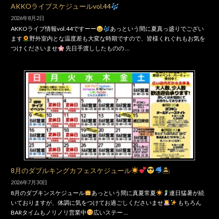
AKKOライブスケジュールvol.44
2026年8月2日
AKKOライブ情報vol.44ですーー
あっという間に夏真っ盛りでござい
ます
野外室内とな温度差も大変な時期ですので、皆様くれぐれもお気を
つけくださいませ
先日手渡ししたものの …
8月のダブルキングカフェスケジュール
🏝
2026年7月30日
8月のダブキンスケジュール
あっという間に真夏常夏
連日猛暑が続
いておりますが、体調に気をつけてお過ごしくださいませ
もちろん
BARタイムもノリノリ営業中
広いステー …