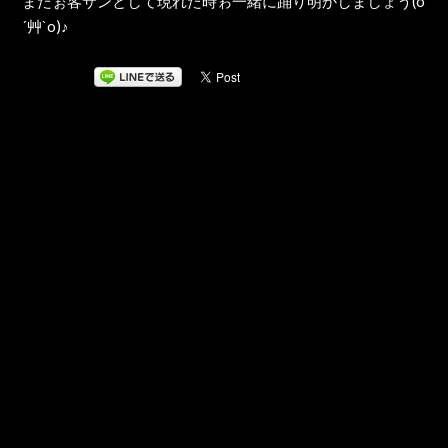
またぉ客サンとして現れた時ゎ一緒に踊り明かしましょう(o
´艸`o)♪