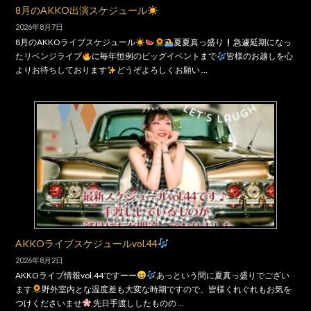
8月のAKKO出演スケジュール
2026年8月7日
8月のAKKOライブスケジュール
夏夏真っ盛り
急遽延期になっ
たリベンジライブ
に毎年恒例のビッグイベントまで
皆様のお越しを心
よりお待ちしております
どうぞよろしくお願い …
AKKOライブスケジュールvol.44
2026年8月2日
AKKOライブ情報vol.44ですーー
あっという間に夏真っ盛りでござい
ます
野外室内とな温度差も大変な時期ですので、皆様くれぐれもお気を
つけくださいませ
先日手渡ししたものの …