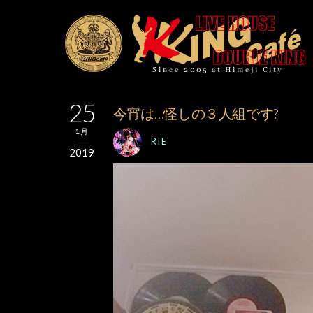
25
今宵は…怪しの３人組です?
1月
RIE
2019