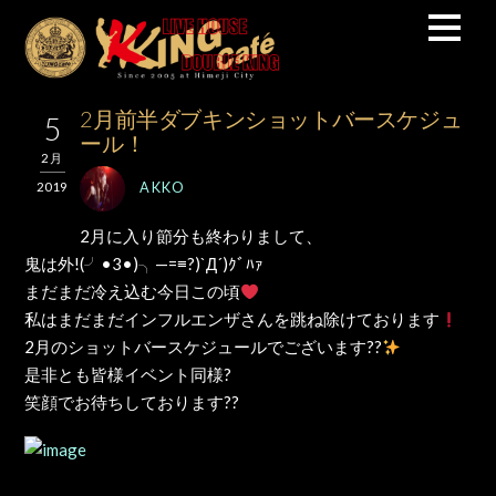
2月前半ダブキンショットバースケジュ
5
ール！
2月
AKKO
2019
2月に入り節分も終わりまして、
鬼は外!(╯•3•)╮—=≡?)`Д´)ｸﾞﾊｧ
まだまだ冷え込む今日この頃
私はまだまだインフルエンザさんを跳ね除けております
2月のショットバースケジュールでございます??
是非とも皆様イベント同様?
笑顔でお待ちしております??