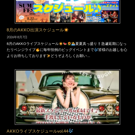
8月のAKKO出演スケジュール
2026年8月7日
8月のAKKOライブスケジュール
夏夏真っ盛り
急遽延期になっ
たリベンジライブ
に毎年恒例のビッグイベントまで
皆様のお越しを心
よりお待ちしております
どうぞよろしくお願い …
AKKOライブスケジュールvol.44