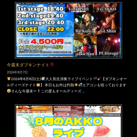
今週末ダブキンナイト
2026年8月7日
2026年8月8日(土)
大人気生演奏ライブイベント
【ダブキンオー
ルディーズナイト
】 本日もお外は灼熱
エアコンも唸っております
そんな今週末ー
この度もオールディーズ …