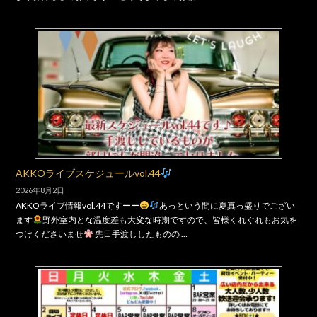
AKKOライブスケジュールvol.44
2026年8月2日
AKKOライブ情報vol.44ですーー
あっという間に夏真っ盛りでござい
ます
野外室内とな温度差も大変な時期ですので、皆様くれぐれもお気を
つけくださいませ
先日手渡ししたものの …