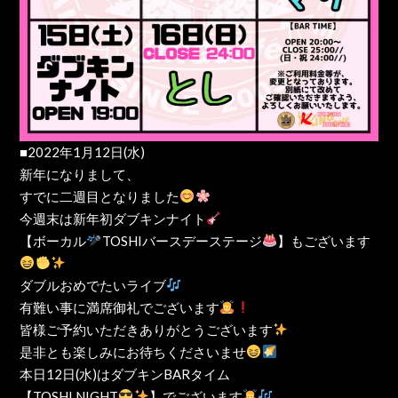
■2022年1月12日(水)
新年になりまして、
すでに二週目となりました
今週末は新年初ダブキンナイト
【ボーカル
TOSHIバースデーステージ
】もございます
ダブルおめでたいライブ
有難い事に満席御礼でございます
皆様ご予約いただきありがとうございます
是非とも楽しみにお待ちくださいませ
本日12日(水)はダブキンBARタイム
【TOSHI NIGHT
】でございます