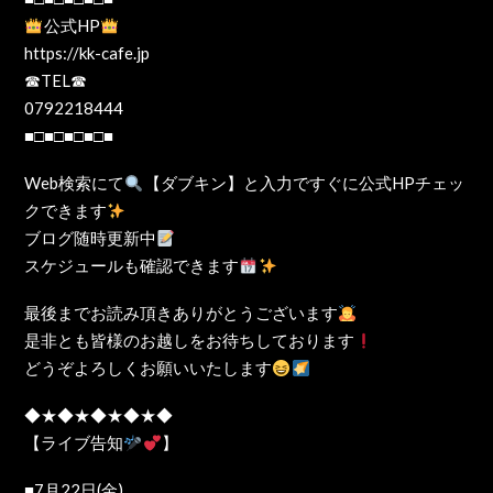
公式HP
https://kk-cafe.jp
☎TEL☎
0792218444
■□■□■□■□■
Web検索にて
【ダブキン】と入力ですぐに公式HPチェッ
クできます
ブログ随時更新中
スケジュールも確認できます
最後までお読み頂きありがとうございます
是非とも皆様のお越しをお待ちしております
どうぞよろしくお願いいたします
◆★◆★◆★◆★◆
【ライブ告知
】
■7月22日(金)