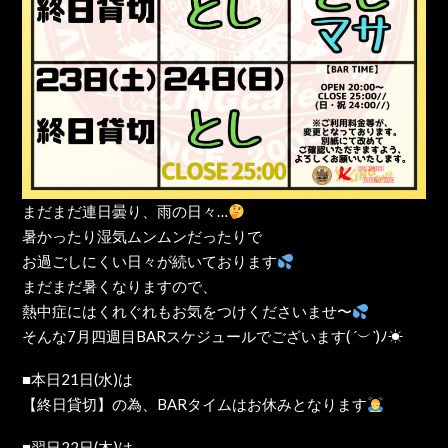
まだまだ連日曇り、雨の日々…
暑かったり湿気ムンムンだったりで
お過ごしにくい日々が続いております
まだまだ暑くなりますので、
熱中症にはくれぐれもお気をつけくださいませ〜
そんな7月四週目BARスケジュールでございます(
´︶`
)ﾉ☀
■本日21日(水)は
【終日貸切】の為、BARタイムはお休みとなります
■翌日22日(木)は