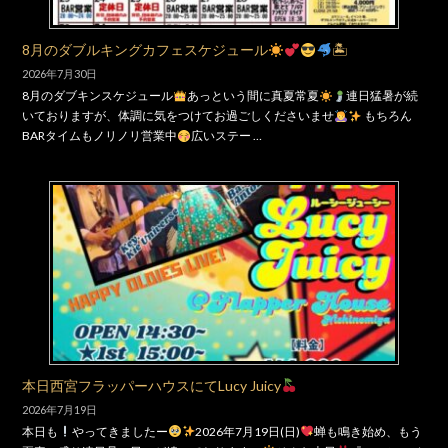
8月のダブルキングカフェスケジュール
🏝
2026年7月30日
8月のダブキンスケジュール
あっという間に真夏常夏
連日猛暑が続
いておりますが、体調に気をつけてお過ごしくださいませ
もちろん
BARタイムもノリノリ営業中
広いステー …
本日西宮フラッパーハウスにてLucy Juicy
2026年7月19日
本日も
やってきましたー
2026年7月19日(日)
蝉も鳴き始め、もう