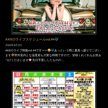
AKKOライブスケジュールvol.44
2026年8月2日
AKKOライブ情報vol.44ですーー
あっという間に夏真っ盛りでござい
ます
野外室内とな温度差も大変な時期ですので、皆様くれぐれもお気を
つけくださいませ
先日手渡ししたものの …