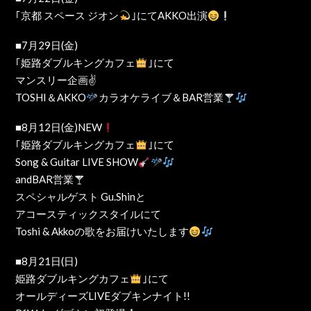
｢京都 スペース ジオン
｣にてAKKO出演
■7月29日(金)
｢姫路ダブルキングカフェ
｣にて
マンスリー企画✌️
TOSHI＆AKKO
カラオケライブ＆BAR営業
■8月12日(金)NEW
｢姫路ダブルキングカフェ
｣にて
Song & Guitar LIVE SHOW
andBAR営業
スペシャルゲスト Gu.Shinと
アコースティックスタイルにて
Toshi & Akkoの歌をお届けいたします
■8月21日(日)
姫路ダブルキングカフェ
｣にて
オールディーズLIVEダブキンナイト!!