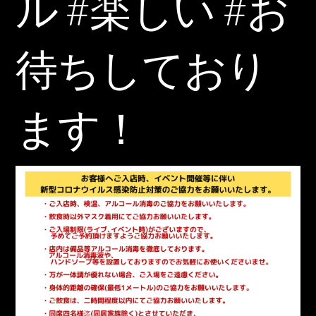
ル #楽しい #お
待ちしており
ます！