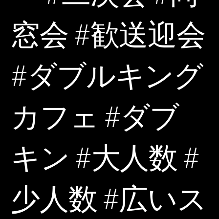
窓会 #歓送迎会
#ダブルキング
カフェ #ダブ
キン #大人数 #
少人数 #広いス