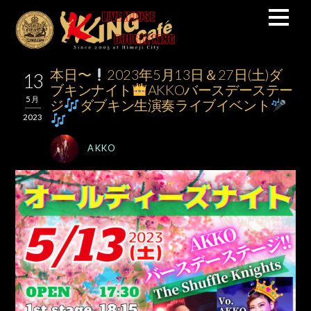
本日〜
2023年5月13日＆27日(土)ダ
13
ブキンナイト
AKKOバースデーステー
5月
ジ
ダブキン生演奏ライブイベント
2023
AKKO