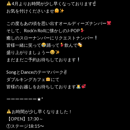
4月よりお時間が少し早くなっております☝
お気を付けくださいませ
この度もあの頃を思い出すオールディーズナンバー
そして、Rock’n Rollに懐かしのJ-POP
癒しのスローナンバーにリクエストナンバー
皆様一緒に笑って
踊って
飲んで
盛り上がりましょうー
まだまだご予約お待ちしております
SongとDanceのテーマパーク✌️
ダブルキングカフェ
にて
皆様のお越しをお待ちしております
ーーーーーーー★*
お時間が少し早くなりました！
【OPEN】17:30～
①ステージ18:15〜