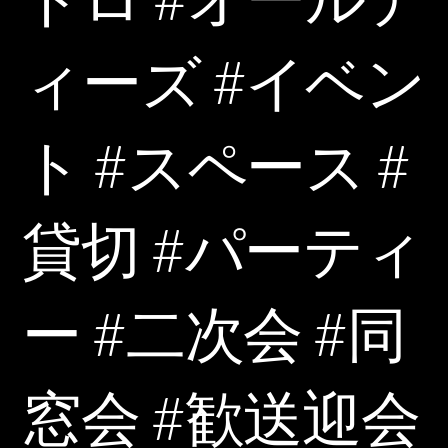
ィーズ #イベン
ト #スペース #
貸切 #パーティ
ー #二次会 #同
窓会 #歓送迎会