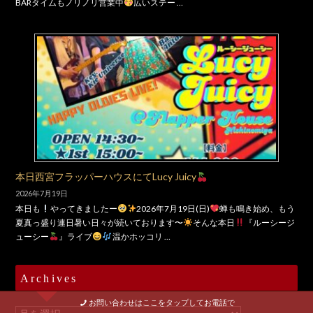
BARタイムもノリノリ営業中
広いステー …
本日西宮フラッパーハウスにてLucy Juicy
2026年7月19日
本日も
やってきましたー
2026年7月19日(日)
蝉も鳴き始め、もう
夏真っ盛り連日暑い日々が続いております〜
そんな本日
『ルーシージ
ューシー
』ライブ
温かホッコリ …
Archives
お問い合わせはここをタップしてお電話で