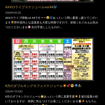
AKKOライブスケジュールvol.44
2026年8月2日
AKKOライブ情報vol.44ですーー
あっという間に夏真っ盛りでござい
ます
野外室内とな温度差も大変な時期ですので、皆様くれぐれもお気を
つけくださいませ
先日手渡ししたものの …
8月のダブルキングカフェスケジュール
🏝
2026年7月30日
8月のダブキンスケジュール
あっという間に真夏常夏
連日猛暑が続
いておりますが、体調に気をつけてお過ごしくださいませ
もちろん