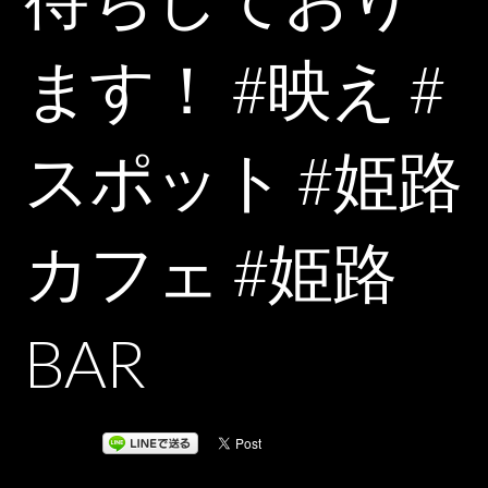
ます！ #映え #
スポット #姫路
カフェ #姫路
BAR