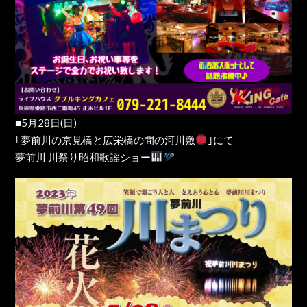
■5月28日(日)
｢夢前川の京見橋と広栄橋の間の河川敷
｣にて
夢前川 川祭り昭和歌謡ショー