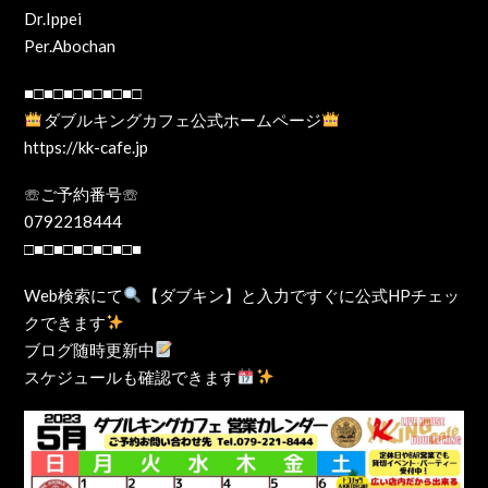
Dr.Ippei
Per.Abochan
■□■□■□■□■□■□
ダブルキングカフェ公式ホームページ
https://kk-cafe.jp
☏ご予約番号☏
0792218444
□■□■□■□■□■□■
Web検索にて
【ダブキン】と入力ですぐに公式HPチェッ
クできます
ブログ随時更新中
スケジュールも確認できます