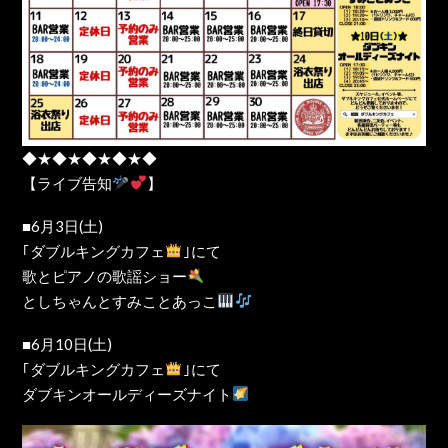
◆★◆★◆★◆★◆
【ライブ告知
】
■6月3日(土)
｢ダブルキングカフェ
｣にて
歌とピアノの歌謡ショー
としちゃんとすみことあっこ
■6月10日(土)
｢ダブルキングカフェ
｣にて
ダブキンオールディーズナイト