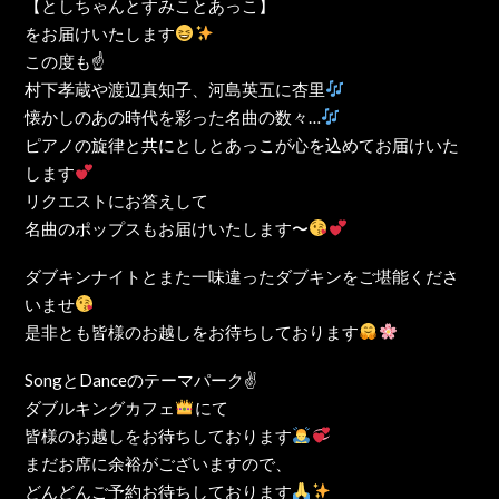
【としちゃんとすみことあっこ】
をお届けいたします
この度も☝️
村下孝蔵や渡辺真知子、河島英五に杏里
懐かしのあの時代を彩った名曲の数々…
ピアノの旋律と共にとしとあっこが心を込めてお届けいた
します
リクエストにお答えして
名曲のポップスもお届けいたします〜
ダブキンナイトとまた一味違ったダブキンをご堪能くださ
いませ
是非とも皆様のお越しをお待ちしております
SongとDanceのテーマパーク✌️
ダブルキングカフェ
にて
皆様のお越しをお待ちしております
まだお席に余裕がございますので、
どんどんご予約お待ちしております