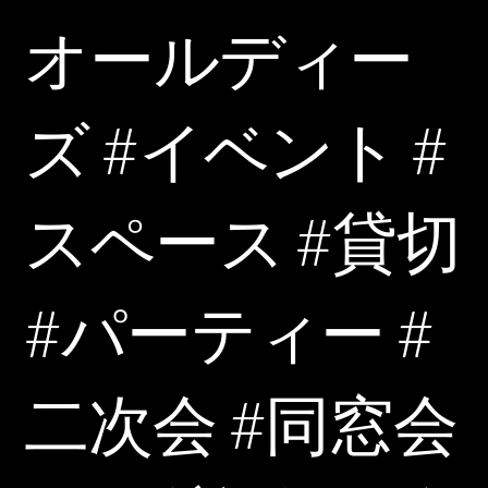
オールディー
ズ #イベント #
スペース #貸切
#パーティー #
二次会 #同窓会