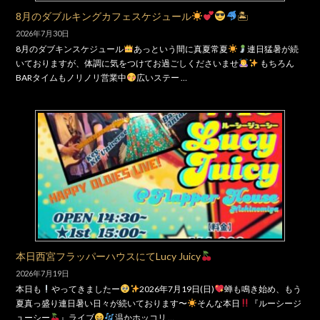
8月のダブルキングカフェスケジュール
🏝
2026年7月30日
8月のダブキンスケジュール
あっという間に真夏常夏
連日猛暑が続
いておりますが、体調に気をつけてお過ごしくださいませ
もちろん
BARタイムもノリノリ営業中
広いステー …
本日西宮フラッパーハウスにてLucy Juicy
2026年7月19日
本日も
やってきましたー
2026年7月19日(日)
蝉も鳴き始め、もう
夏真っ盛り連日暑い日々が続いております〜
そんな本日
『ルーシージ
ューシー
』ライブ
温かホッコリ …