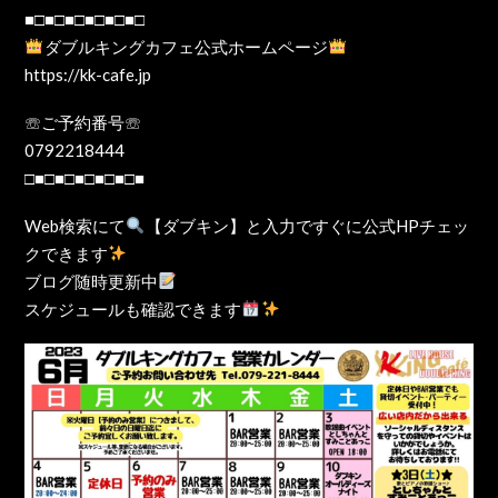
■□■□■□■□■□■□
ダブルキングカフェ公式ホームページ
https://kk-cafe.jp
☏ご予約番号☏
0792218444
□■□■□■□■□■□■
Web検索にて
【ダブキン】と入力ですぐに公式HPチェッ
クできます
ブログ随時更新中
スケジュールも確認できます