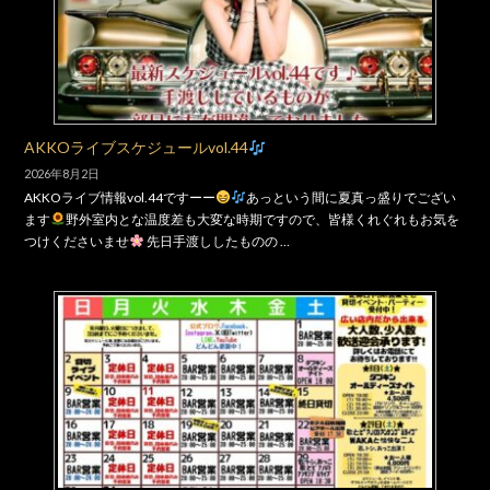
AKKOライブスケジュールvol.44
2026年8月2日
AKKOライブ情報vol.44ですーー
あっという間に夏真っ盛りでござい
ます
野外室内とな温度差も大変な時期ですので、皆様くれぐれもお気を
つけくださいませ
先日手渡ししたものの …