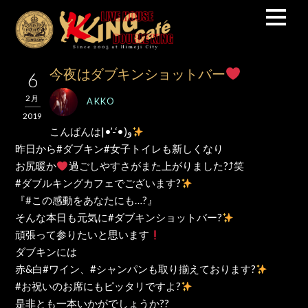
今夜はダブキンショットバー
6
2月
AKKO
2019
こんばんは‎|•’-‘•)و
昨日から#ダブキン#女子トイレも新しくなり
お尻暖か
過ごしやすさがまた上がりました?⤴笑
#ダブルキングカフェでございます?
『#この感動をあなたにも…?』
そんな本日も元気に#ダブキンショットバー?
頑張って参りたいと思います
ダブキンには
赤&白#ワイン、#シャンパンも取り揃えております?
#お祝いのお席にもピッタリですよ?
是非とも一本いかがでしょうか??