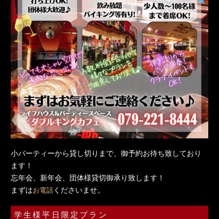
小パーティーから貸し切りまで、御予約お待ち致しており
ます！
忘年会、新年会、団体様貸切御承り致します！
まずは
くださいませ。
お電話
学生様平日限定プラン