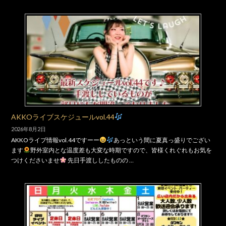
AKKOライブスケジュールvol.44
2026年8月2日
AKKOライブ情報vol.44ですーー
あっという間に夏真っ盛りでござい
ます
野外室内とな温度差も大変な時期ですので、皆様くれぐれもお気を
つけくださいませ
先日手渡ししたものの …