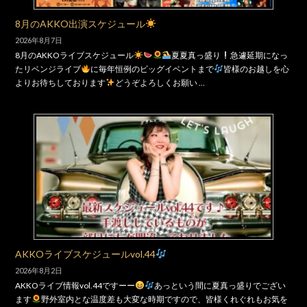
8月のAKKO出演スケジュール
2026年8月7日
8月のAKKOライブスケジュール
夏夏真っ盛り
急遽延期になっ
たリベンジライブ
に毎年恒例のビッグイベントまで
皆様のお越しを心
よりお待ちしております
どうぞよろしくお願い …
AKKOライブスケジュールvol.44
2026年8月2日
AKKOライブ情報vol.44ですーー
あっという間に夏真っ盛りでござい
ます
野外室内とな温度差も大変な時期ですので、皆様くれぐれもお気を