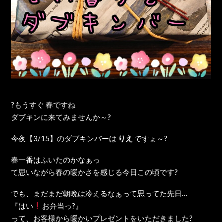
?もうすぐ 春ですね
ダブキンに来てみませんか～?
今夜【3/15】のダブキンバーは
りえ
ですょ～?
春一番はふいたのかなぁっ
て思いながら春の暖かさを感じる今日この頃です?
でも、まだまだ朝晩は冷えるなぁって思ってた先日…
『はい
お弁当っ?』
って、お客様から暖かいプレゼントをいただきました?