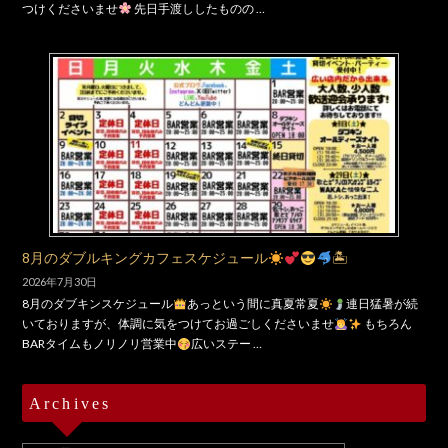
つけくださいませ
先日手渡ししたものの …
8月のダブルキングカフェスケジュール
🏝
2026年7月30日
8月のダブキンスケジュール
あっという間に真夏常夏
連日猛暑が続
いておりますが、体調に気をつけてお過ごしくださいませ
もちろん
BARタイムもノリノリ営業中
広いステー …
Archives