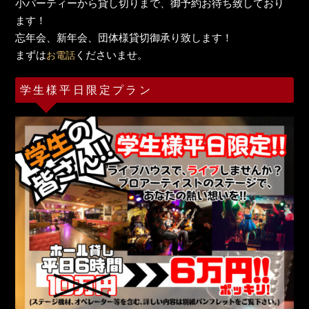
小パーティーから貸し切りまで、御予約お待ち致しており
ます！
忘年会、新年会、団体様貸切御承り致します！
まずは
くださいませ。
お電話
学生様平日限定プラン