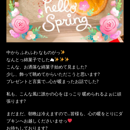
中から ふわふわ なものがっ
なんとっ綿菓子でした☁
こんな、お洒落な綿菓子始めて見ました?
少し、飾って眺めてからいただこうと思います?
プレゼントと言葉で…心が暖まったお話でした?
私も、こんな風に誰かの心を ほっこり 暖められるよぉに頑
張ります?
まだまだ、朝晩は冷えますので…皆様も、心の暖をとりにダ
ブキンへお越しくださいませっ
お待ちしております?