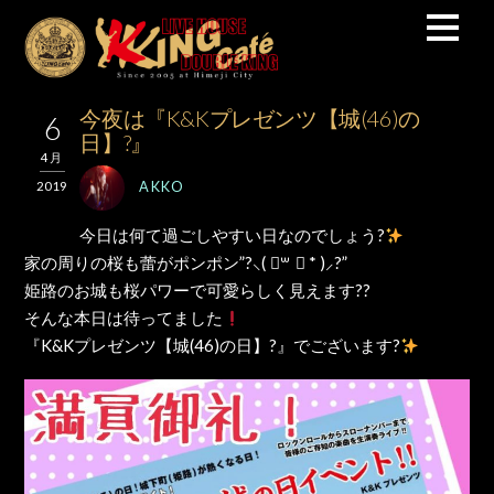
今夜は『K&Kプレゼンツ【城(46)の
6
日】?』
4月
AKKO
2019
今日は何て過ごしやすい日なのでしょう?
家の周りの桜も蕾がポンポン”?⸜( ॑꒳ ॑ * )⸝?”
姫路のお城も桜パワーで可愛らしく見えます??
そんな本日は待ってました
『K&Kプレゼンツ【城(46)の日】?』でございます?