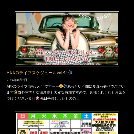
AKKOライブスケジュールvol.44
2026年8月2日
AKKOライブ情報vol.44ですーー
あっという間に夏真っ盛りでござい
ます
野外室内とな温度差も大変な時期ですので、皆様くれぐれもお気を
つけくださいませ
先日手渡ししたものの …