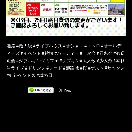
姫路 #最大級 #ライブハウス #オシャレ #レトロ #オールデ
ィーズ #イベント #貸切 #パーティー #二次会 #同窓会 #歓送
迎会 #ダブルキングカフェ #ダブキン#大人数 #少人数 #本格
生ライブ #ドリンク #フード #姫路城 #桜 #ゲスト #サックス
#姫路ケントス #城の日