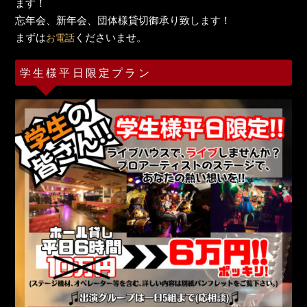
ます！
忘年会、新年会、団体様貸切御承り致します！
まずは
くださいませ。
お電話
学生様平日限定プラン