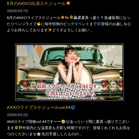
8月のAKKO出演スケジュール
2026年8月7日
8月のAKKOライブスケジュール
夏夏真っ盛り
急遽延期になっ
たリベンジライブ
に毎年恒例のビッグイベントまで
皆様のお越しを心
よりお待ちしております
どうぞよろしくお願い …
AKKOライブスケジュールvol.44
2026年8月2日
AKKOライブ情報vol.44ですーー
あっという間に夏真っ盛りでござい
ます
野外室内とな温度差も大変な時期ですので、皆様くれぐれもお気を
つけくださいませ
先日手渡ししたものの …