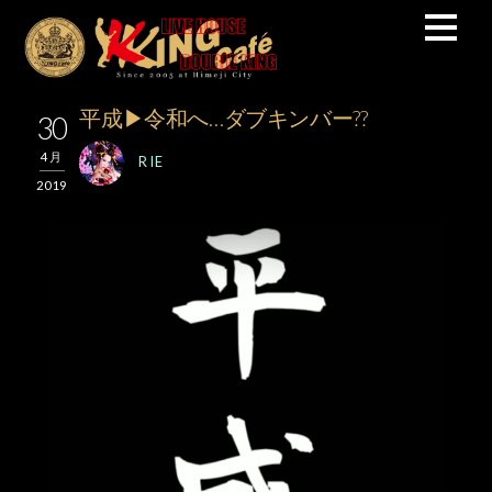
平成▶令和へ…ダブキンバー??
30
4月
RIE
2019