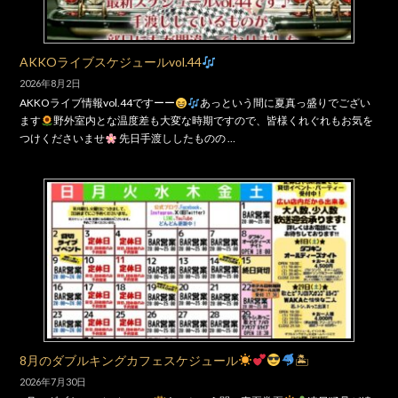
AKKOライブスケジュールvol.44
2026年8月2日
AKKOライブ情報vol.44ですーー
あっという間に夏真っ盛りでござい
ます
野外室内とな温度差も大変な時期ですので、皆様くれぐれもお気を
つけくださいませ
先日手渡ししたものの …
8月のダブルキングカフェスケジュール
🏝
2026年7月30日