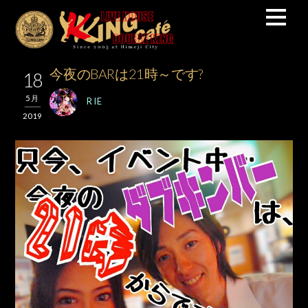
今夜のBARは21時～です?
18
5月
RIE
2019