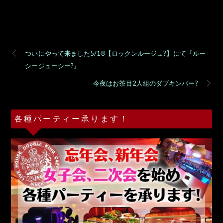
ついにやって来ました5/18【ロックンルージュ?】にて『ルー
シージューシー?』
今夜はお茶目2人組のダブキンバー?
各種パーティー承ります！