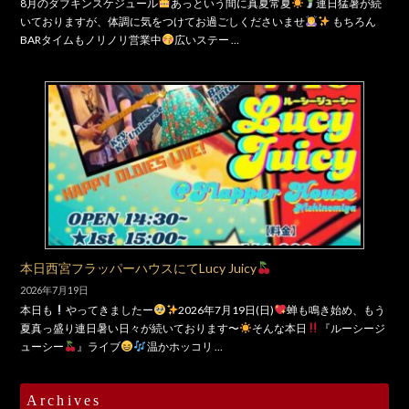
8月のダブキンスケジュール
あっという間に真夏常夏
連日猛暑が続
いておりますが、体調に気をつけてお過ごしくださいませ
もちろん
BARタイムもノリノリ営業中
広いステー …
本日西宮フラッパーハウスにてLucy Juicy
2026年7月19日
本日も
やってきましたー
2026年7月19日(日)
蝉も鳴き始め、もう
夏真っ盛り連日暑い日々が続いております〜
そんな本日
『ルーシージ
ューシー
』ライブ
温かホッコリ …
Archives