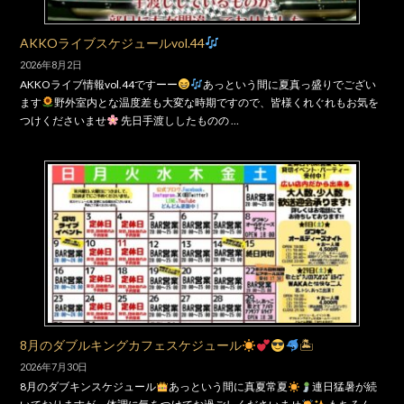
AKKOライブスケジュールvol.44
2026年8月2日
AKKOライブ情報vol.44ですーー
あっという間に夏真っ盛りでござい
ます
野外室内とな温度差も大変な時期ですので、皆様くれぐれもお気を
つけくださいませ
先日手渡ししたものの …
8月のダブルキングカフェスケジュール
🏝
2026年7月30日
8月のダブキンスケジュール
あっという間に真夏常夏
連日猛暑が続