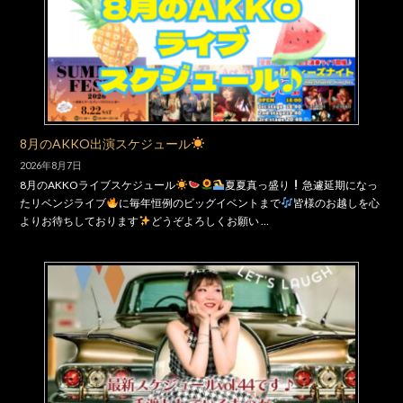
8月のAKKO出演スケジュール
2026年8月7日
8月のAKKOライブスケジュール
夏夏真っ盛り
急遽延期になっ
たリベンジライブ
に毎年恒例のビッグイベントまで
皆様のお越しを心
よりお待ちしております
どうぞよろしくお願い …