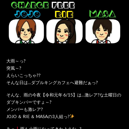
大雨～っ?
突風～?
えらいこっちゃ??
そんな日は…ダブルキングカフェへ避難だぁっ?
そんな、雨の今夜【令和元年 6/15】は…激レア?な土曜日の
ダブキンバーですょ～?
メンバーも激レア?
JOJO ＆ RIE ＆ MASAの3人組っ?
あっ
雨も小雨になってきたような…?