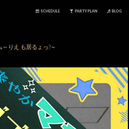
SCHEDULE
PARTY PLAN
BLOG
ム～りえ も居るょっ?～