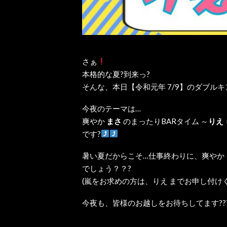
さぁ
本格的な夏?到来っ?
そんな、本日【令和元年 7/9】のダブル
今夜のテーマは…
爽やか
まさ
のまったりBARタイム ～
りえ
です?
暑い夏だからこそ…仕事終わりに、爽やか
でしょう？？?
(嵐をお求めの方は、りえ までお申し付けく
今夜も、皆様のお越しをお待ちしてます??