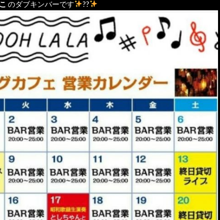
こ
のダブキンバーです
??