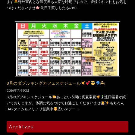
ます
野外室内とな温度差も大変な時期ですので、皆様くれぐれもお気を
つけくださいませ
先日手渡ししたものの …
8月のダブルキングカフェスケジュール
🏝
2026年7月30日
8月のダブキンスケジュール
あっという間に真夏常夏
連日猛暑が続
いておりますが、体調に気をつけてお過ごしくださいませ
もちろん
BARタイムもノリノリ営業中
広いステー …
Archives