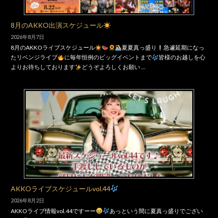
8月のAKKO出演スケジュール
2026年8月7日
8月のAKKOライブスケジュール
夏夏真っ盛り
急遽延期になっ
たリベンジライブ
に毎年恒例のビッグイベントまで
皆様のお越しを心
よりお待ちしております
どうぞよろしくお願い …
AKKOライブスケジュールvol.44
2026年8月2日
AKKOライブ情報vol.44ですーー
あっという間に夏真っ盛りでござい