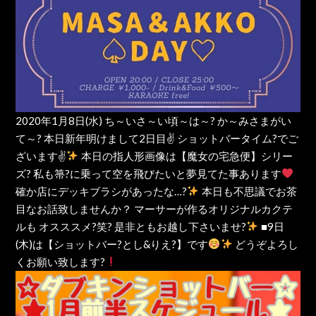
2020年1月8日(水) ち～いさ～い頃～は～? か～みさまがい
て～? 本日新年明けまして2日目✌ ショットバータイム?でご
ざいます✌
本日の指人形画像は【魔女の宅急便】シリー
ズ? 私も箒?に乗って空を飛びたいと夢見てた事あります
確か店にデッキブラシがあったな…?
本日も不思議でお茶
目なお話致しませんか？ マーサーが作るオリジナルカクテ
ルも オスススメ?笑? 是非ともお越し下さいませ?
■9日
(木)は【ショットバー?とし&りえ?】です
どうぞよろし
くお願い致します?