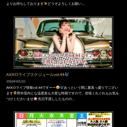
よりお待ちしております
どうぞよろしくお願い …
AKKOライブスケジュールvol.44
2026年8月2日
AKKOライブ情報vol.44ですーー
あっという間に夏真っ盛りでござい
ます
野外室内とな温度差も大変な時期ですので、皆様くれぐれもお気を
つけくださいませ
先日手渡ししたものの …