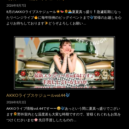
2026年8月7日
8月のAKKOライブスケジュール
夏夏真っ盛り
急遽延期になっ
たリベンジライブ
に毎年恒例のビッグイベントまで
皆様のお越しを心
よりお待ちしております
どうぞよろしくお願い …
AKKOライブスケジュールvol.44
2026年8月2日
AKKOライブ情報vol.44ですーー
あっという間に夏真っ盛りでござい
ます
野外室内とな温度差も大変な時期ですので、皆様くれぐれもお気を
つけくださいませ
先日手渡ししたものの …