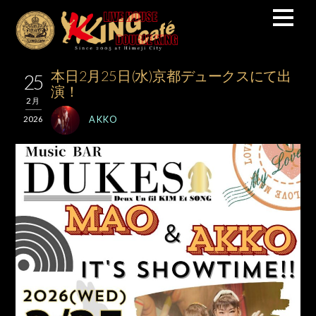
本日2月25日(水)京都デュークスにて出
25
演！
2月
AKKO
2026