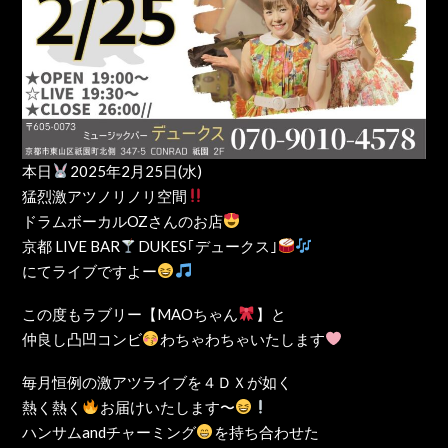
本日
2025年2月25日(水)
猛烈激アツノリノリ空間
ドラムボーカルOZさんのお店
京都 LIVE BAR
DUKES｢デュークス｣
にてライブですよー
この度もラブリー【MAOちゃん
】と
仲良し凸凹コンビ
わちゃわちゃいたします
毎月恒例の激アツライブを４ＤＸが如く
熱く熱く
お届けいたします〜
ハンサムandチャーミング
を持ち合わせた