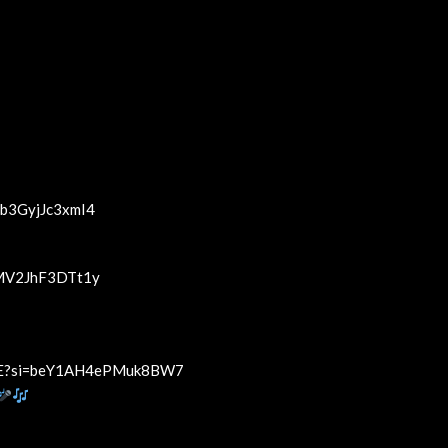
b3GyjJc3xmI4
0MV2JhF3DTt1y
s3E?si=beY1AH4ePMuk8BW7