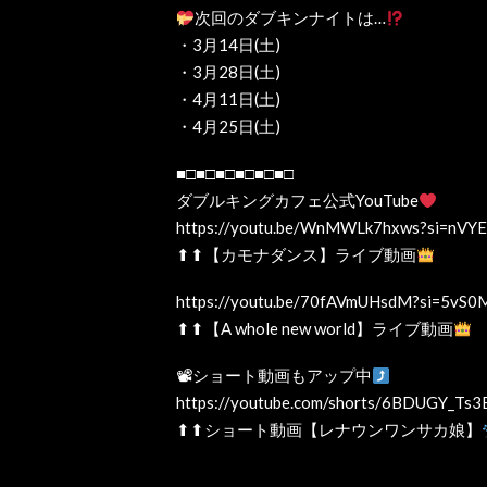
次回のダブキンナイトは…
・3月14日(土)
・3月28日(土)
・4月11日(土)
・4月25日(土)
■□■□■□■□■□■□
ダブルキングカフェ公式YouTube
https://youtu.be/WnMWLk7hxws?si=nVYE
⬆⬆【カモナダンス】ライブ動画
https://youtu.be/70fAVmUHsdM?si=5vS
⬆⬆【A whole new world】ライブ動画
📽ショート動画もアップ中
https://youtube.com/shorts/6BDUGY_T
⬆⬆ショート動画【レナウンワンサカ娘】