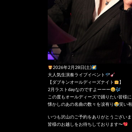
2026年2月28日(土)
大人気生演奏ライブイベント
【ダブキンオールディーズナイト
】
2月ラストdayなのですよーーー
この度もオールディーズで踊りたい皆様に
懐かしのあの名曲の数々を涙有り
笑い
いつも沢山のご予約をありがとうございま
皆様のお越しをお待ちしております〜