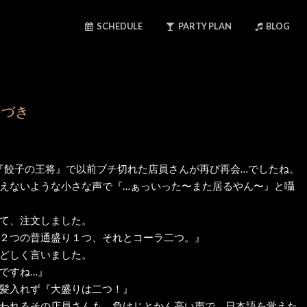
SCHEDULE
PARTY PLAN
BLOG
つづき
『餃子の王将』で以前ブチ切れた店員さんが再び再会…でしたね。
えないような小さな声で『…ぁっいった〜また居るやん〜』と囁
て、注文しました。
２つの普通盛り１つ、それとコーラ二つ。』
どしく言いました。
ですね…』
髪入れず『大盛りは二つ！』
われるその店員さんも、負けじとかん高い声で、日本語を覚えた