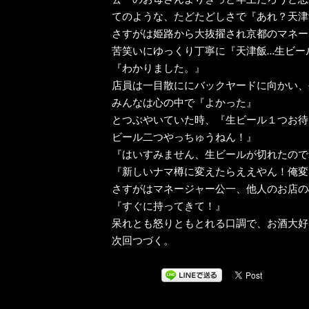
てのような、たどたどしさで『あれ？天津
さすがは姫路から大抜擢され京都のマネー
苦笑いにゆっくり丁寧に『天津飯…生ビー
『わかりました。』
店員は一目散ににバックヤードに向かい、
みんなは心の中で『よかった』
とつぶやいていた時、『生ビール１つお待
ビール二つやっちゅうねん！』
『はいすみません、生ビールが切れたので
『新しいナマ樽に変えたらええやん！俺変
さすがはマネージャー公一、他人のお店の
『すぐに持ってきて！』
呆れとも怒りともとれる口調で、お酒大好
次回つづく。